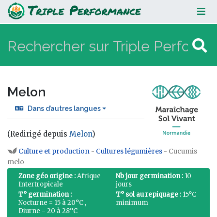
Melon
Melon
Dans d’autres langues
(Redirigé depuis
Melon
)
Aller à :
navigation
,
rechercher
Culture et production
-
Cultures légumières
- Cucumis
melo
Zone géo origine :
Afrique
Nb jour germination :
10
Intertropicale
jours
T° germination :
T° sol au repiquage :
15°C
Nocturne = 15 à 20°C ,
minimum
Diurne = 20 à 28°C