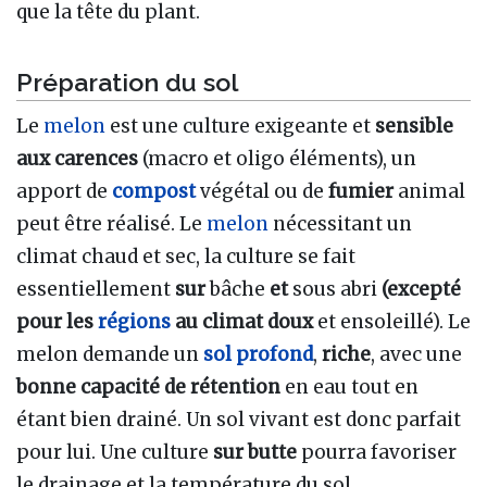
que la tête du plant.
Préparation du sol
Le
melon
est une culture exigeante et
sensible
aux carences
(macro et oligo éléments), un
apport de
compost
végétal ou de
fumier
animal
peut être réalisé. Le
melon
nécessitant un
climat chaud et sec, la culture se fait
essentiellement
sur
bâche
et
sous abri
(excepté
pour les
régions
au climat doux
et ensoleillé). Le
melon demande un
sol profond
,
riche
, avec une
bonne capacité de rétention
en eau tout en
étant bien drainé. Un sol vivant est donc parfait
pour lui. Une culture
sur butte
pourra favoriser
le drainage et la température du sol.