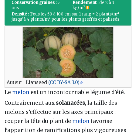
Conservation graines :
5
Rendement :
de 2 à 3
ans
kg/m²
Densité :
Tous les 50 à 100 cm sur 1 rang = 2 plants/m²,
jusqu’à 4 plants/m² pour les plants greffés et palissés
Auteur : Lianseed
(CC BY-SA 3.0)
Le
melon
est un incontournable légume d’été.
Contrairement aux
solanacées
, la taille des
melons s’effectue sur les axes principaux
:
couper la tête du plant de
melon
favorise
l’apparition de ramifications plus vigoureuses