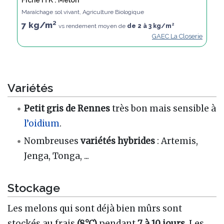
Maraîchage sol vivant, Agriculture Biologique
7 kg/m²
vs rendement moyen de
de 2 à 3 kg/m²
GAEC La Closerie
Variétés
Petit gris de Rennes
très bon mais sensible à
l’oidium
.
Nombreuses
variétés hybrides
: Artemis,
Jenga, Tonga, ...
Stockage
Les melons qui sont déjà bien mûrs sont
stockés au frais
(8°C)
pendant
7 à 10 jours.
Les