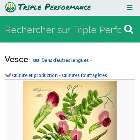
Vesce
Vesce
Dans d’autres langues
Culture et production
-
Cultures fourragères
Aller à :
navigation
,
rechercher