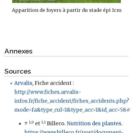
Apparition de foyers à partir du stade épi 1cm
Annexes
Sources
Arvalis
, Fiche accident
:
http://www.fiches.arvalis-
infos.fr/fiche_accident/fiches_accidents.php?
mode=fa&type_cul=1&type_acc=1&id_acc=58
1,0
1,1
↑
et
Billeco.
Nutrition des plantes
.
https://www.billeco.fr/post/document-