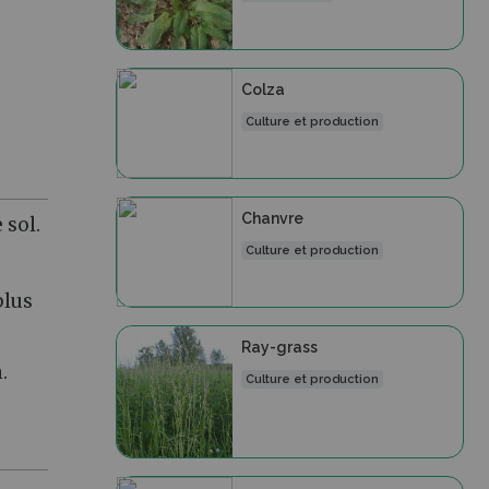
Colza
Culture et production
Chanvre
 sol.
Culture et production
.
plus
Ray-grass
.
Culture et production