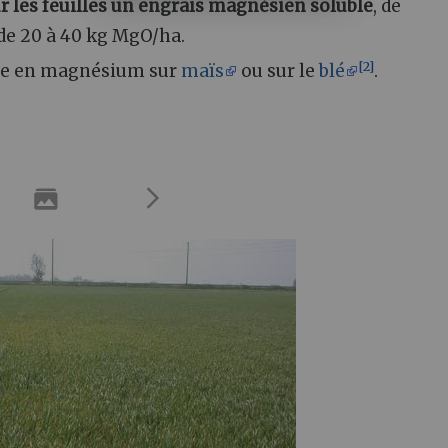
r les feuilles un engrais magnésien soluble
, de
 de 20 à 40 kg MgO/ha.
[
2
]
ence en magnésium sur
maïs
ou sur le
blé
.