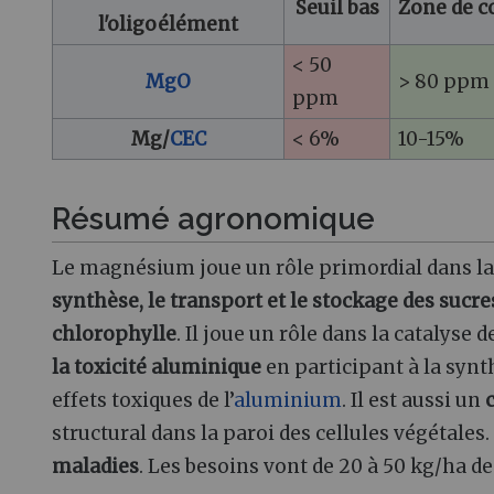
Seuil bas
Zone de c
l'oligoélément
< 50
MgO
> 80 ppm
ppm
Mg/
CEC
< 6%
10-15%
Résumé agronomique
Le magnésium joue un rôle primordial dans l
synthèse, le transport et le stockage des sucre
chlorophylle
. Il joue un rôle dans la catalyse d
la toxicité aluminique
en participant à la synt
effets toxiques de l’
aluminium
. Il est aussi un
structural dans la paroi des cellules végétales
maladies
. Les besoins vont de 20 à 50 kg/ha d