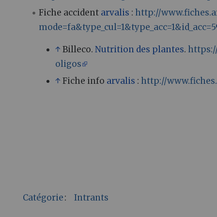
Fiche accident
arvalis
:
http://www.fiches.a
mode=fa&type_cul=1&type_acc=1&id_acc=5
↑
Billeco.
Nutrition des plantes
.
https:
oligos
↑
Fiche info
arvalis
:
http://www.fiches
Catégorie
:
Intrants