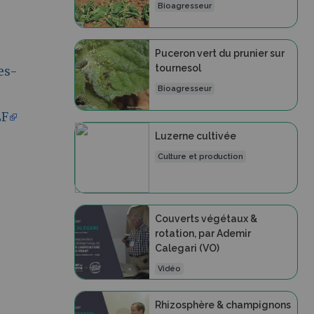
Bioagresseur
Puceron vert du prunier sur
tournesol
es-
Bioagresseur
LF
Luzerne cultivée
Culture et production
Couverts végétaux &
rotation, par Ademir
Calegari (VO)
Vidéo
Rhizosphère & champignons