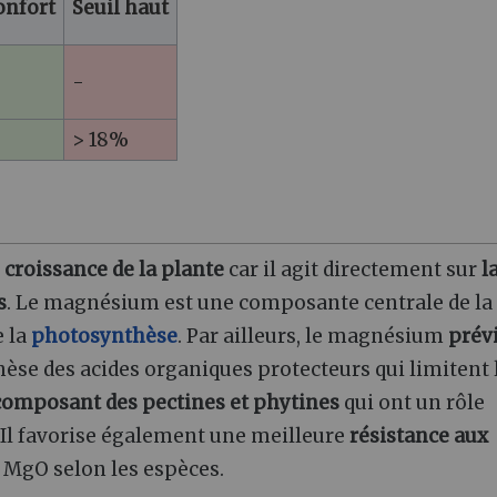
onfort
Seuil haut
-
> 18%
a
croissance de la plante
car il agit directement sur
l
s
. Le magnésium est une composante centrale de la
e la
photosynthèse
. Par ailleurs, le magnésium
prév
hèse des acides organiques protecteurs qui limitent 
composant des pectines et phytines
qui ont un rôle
. Il favorise également une meilleure
résistance aux
e MgO selon les espèces.