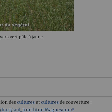
yers vert pâle à jaune
ition des
cultures
et
cultures
de couverture
:
s/hort/soil_fruit.htm#Magnesium