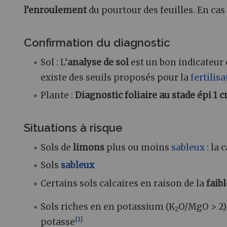
l’enroulement
du pourtour des feuilles. En cas
Confirmation du diagnostic
Sol
: L’
analyse de sol
est un bon indicateur d
existe des seuils proposés pour la
fertilis
Plante
:
Diagnostic foliaire au stade épi 1 c
Situations à risque
Sols de
limons
plus ou moins
sableux
: la
Sols
sableux
Certains sols calcaires en raison de la
faib
Sols riches en en potassium (K
O/MgO > 2) 
2
[
1
]
potasse