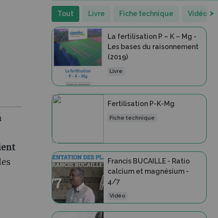
>
Tout
Livre
Fiche technique
Vidéo
La fertilisation P – K – Mg -
Les bases du raisonnement
(2019)
Livre
Fertilisation P-K-Mg
a
Fiche technique
ient
les
Francis BUCAILLE - Ratio
calcium et magnésium -
4/7
Vidéo