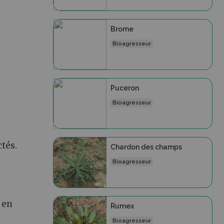
Brome
Bioagresseur
Puceron
Bioagresseur
ctés.
Chardon des champs
Bioagresseur
 en
Rumex
Bioagresseur