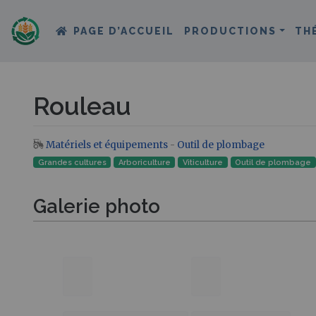
PAGE D’ACCUEIL
PRODUCTIONS
TH
Rouleau
Matériels et équipements
-
Outil de plombage
Aller à :
navigation
,
rechercher
Grandes cultures
Arboriculture
Viticulture
Outil de plombage
Galerie photo