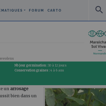
search
ÉMATIQUES
FORUM
CARTO
aveolens
Nb jour germination :
10 à 12 jours
Conservation graines :
4 à 6 ans
te un
arrosage
éussit bien dans un