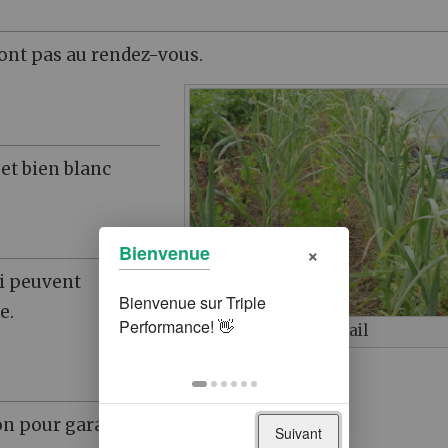
sont pas au rendez-vous.
 et bien blanc
×
Bienvenue
ui peuvent
e.
Association céleri et ail
on pour garantir le calibre.
Suivant