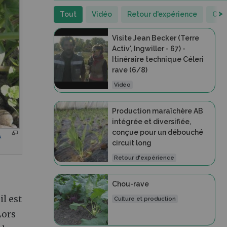
>
Tout
Vidéo
Retour d'expérience
Cult
Visite Jean Becker (Terre
Activ', Ingwiller - 67) -
Itinéraire technique Céleri
rave (6/8)
Vidéo
Production maraîchère AB
intégrée et diversifiée,
conçue pour un débouché
A
circuit long
Retour d'expérience
Chou-rave
il est
Culture et production
Lors