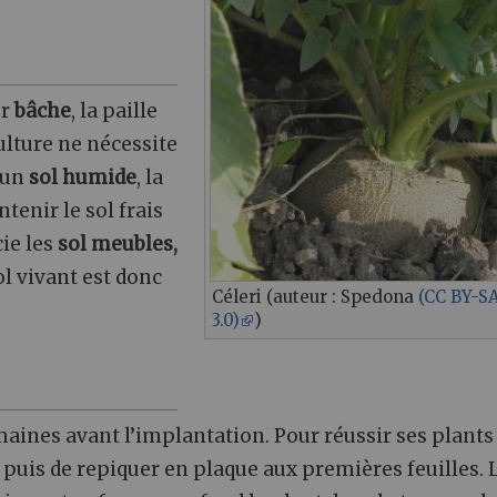
ur
bâche
, la paille
culture ne nécessite
 un
sol humide
, la
tenir le sol frais
cie les
sol meubles,
ol vivant est donc
Céleri (auteur : Spedona
(CC BY-S
3.0)
)
maines avant l’implantation. Pour réussir ses plants 
 puis de repiquer en plaque aux premières feuilles. 