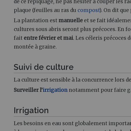
de ce repiquage, ne pas hésiter à couper les ra
plaque (feuilles au ras du
compost
). On dit que
La plantation est
manuelle
et se fait idéalem
cultures sous abris seront plus précoces. En f
fait
entre février et mai
. Les céleris précoces 
montée à graine.
Suivi de culture
La culture est sensible à la concurrence lors de
Surveiller l’
irrigation
notamment pour faire ga
Irrigation
Les besoins en eau sont globalement important