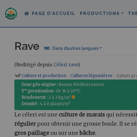
PAGE D’ACCUEIL
PRODUCTIONS
TH
Rave
Dans d’autres langues
(Redirigé depuis
Céleri rave
)
Aller à :
navigation
,
rechercher
Culture et production
-
Cultures légumières
- Apium gr
Zone géo origine :
Bassin Méditerranéen
T° germination :
de 16 à 20°C
Rendement :
2 à 3 kg/m²
Densité :
4 à 8 plants/m²
Le céleri est une
culture de marais
qui nécessi
régulier
pour obtenir une grosse boule. Il se r
gros paillage
ou sur une
bâche
.