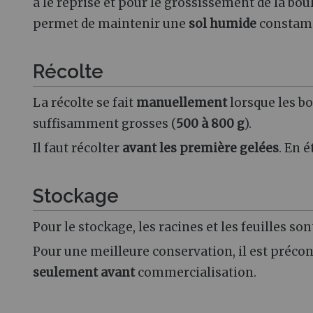
à le reprise et pour le grossissement de la bou
permet de maintenir une
sol humide
constam
Récolte
La récolte se fait
manuellement
lorsque les bo
suffisamment grosses (
500 à 800 g
).
Il faut récolter
avant les première gelées
. En é
Stockage
Pour le stockage, les racines et les feuilles s
Pour une meilleure conservation, il est préco
seulement avant
commercialisation.