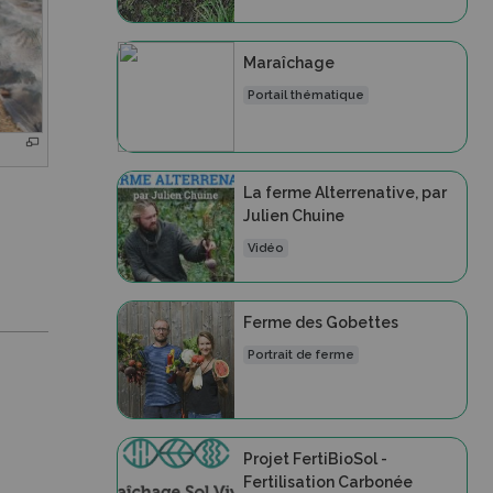
Maraîchage
Portail thématique
La ferme Alterrenative, par
Julien Chuine
Vidéo
Ferme des Gobettes
Portrait de ferme
Projet FertiBioSol -
Fertilisation Carbonée