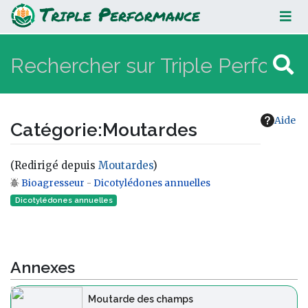
Moutardes
Aide
Catégorie
:
Moutardes
(Redirigé depuis
Moutardes
)
Bioagresseur
-
Dicotylédones annuelles
Aller à :
navigation
,
rechercher
Dicotylédones annuelles
Annexes
Moutarde des champs