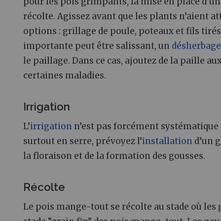
pour les pois grimpants, la mise en place d’une
récolte. Agissez avant que les plants n’aient at
options : grillage de poule, poteaux et fils tir
importante peut être salissant, un
désherbag
le paillage. Dans ce cas, ajoutez de la paille au
certaines maladies.
Irrigation
L’
irrigation
n’est pas forcément systématique m
surtout en serre, prévoyez l’
installation
d’un go
la floraison et de la formation des gousses.
Récolte
Le pois mange-tout se récolte au stade où les gr