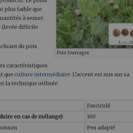
productif. Le poids
t plus faible que
quantités à semer.
levée difficile
incluant du pois
Pois fourrager
es caractéristiques
nt que
culture intermédiaire
. L’accent est mis sur sa
t la technique utilisée:
Fasciculé
éduire en cas de mélange)
100
moisson
Peu adapté