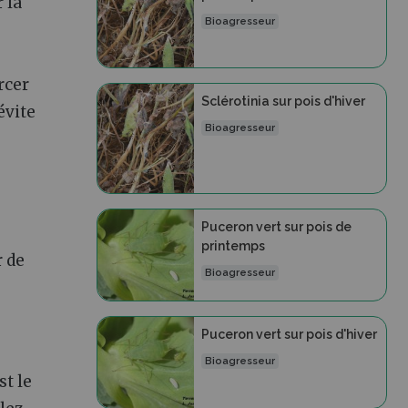
 la
Bioagresseur
rcer
Sclérotinia sur pois d'hiver
évite
Bioagresseur
Puceron vert sur pois de
printemps
r de
Bioagresseur
Puceron vert sur pois d'hiver
Bioagresseur
st le