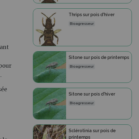
Thrips sur pois d'hiver
Bioagresseur
lant
Sitone sur pois de printemps
 pour
Bioagresseur
.
sée
Sitone sur pois d'hiver
Bioagresseur
,
Sclérotinia sur pois de
printemps