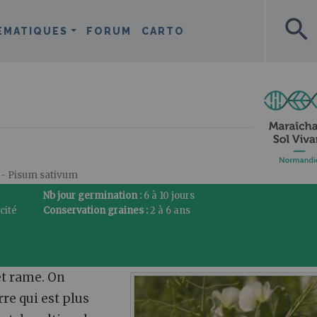
search
ÉMATIQUES
FORUM
CARTO
- Pisum sativum
Nb jour germination :
6 à 10 jours
cité
Conservation graines :
2 à 6 ans
et rame. On
re qui est plus