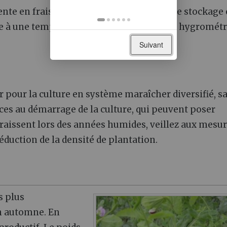
nte en frais est privilégiée. Cependant, le stockage
e à une température entre 2 et 4°C et une hygrométr
Suivant
pour la culture en système maraîcher diversifié, s
ces au démarrage de la culture, qui peuvent poser
issent lors des années humides, veillez aux mesur
éduction de la densité de plantation.
s plus
n automne. En