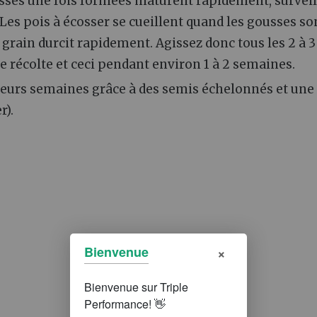
usses une fois formées maturent rapidement, surveil
. Les pois à écosser se cueillent quand les gousses so
 grain durcit rapidement. Agissez donc tous les 2 à 3
e récolte et ceci pendant environ 1 à 2 semaines.
sieurs semaines grâce à des semis échelonnés et une
r).
×
Bienvenue