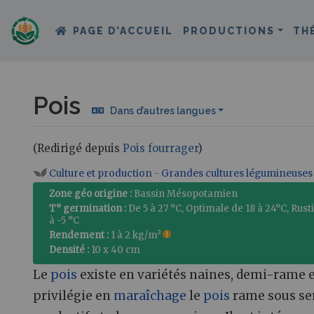
PAGE D’ACCUEIL
PRODUCTIONS
TH
Pois
Dans d’autres langues
(Redirigé depuis
Pois fourrager
)
Aller à :
navigation
,
rechercher
Culture et production
-
Grandes cultures légumineuses
Zone géo origine :
Bassin Mésopotamien
T° germination :
De 5 à 27 °C, Optimale de 18 à 24°C, Rusti
à -5 °C
Rendement :
1 à 2 kg/m²
Densité :
10 x 40 cm
Le
pois
existe en variétés naines, demi-rame 
privilégie en
maraîchage
le
pois
rame sous ser