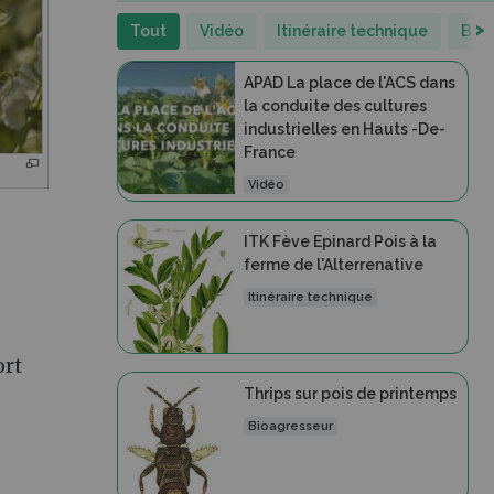
>
Tout
Vidéo
Itinéraire technique
Bio
APAD La place de l'ACS dans
la conduite des cultures
industrielles en Hauts -De-
France
Vidéo
ITK Fève Epinard Pois à la
ferme de l'Alterrenative
Itinéraire technique
ort
Thrips sur pois de printemps
Bioagresseur