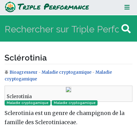
Sclérotinia
Sclérotinia
Bioagresseur
-
Maladie cryptogamique
-
Maladie
Aller à :
navigation
,
rechercher
cryptogamique
Sclerotinia
Maladie cryptogamique
Maladie cryptogamique‎
Sclerotinia est un genre de champignon de la
famille des Sclerotiniaceae.