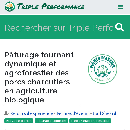
Pâturage tournant dynamique et
agroforestier des porcs
charcutiers en agriculture
biologique
Pâturage tournant
dynamique et
agroforestier des
porcs charcutiers
en agriculture
biologique
Retours d'expérience
-
Fermes d'Avenir
-
Carl Sheard
Aller à :
navigation
,
rechercher
Élevage porcin
Pâturage tournant
Régénération des sols