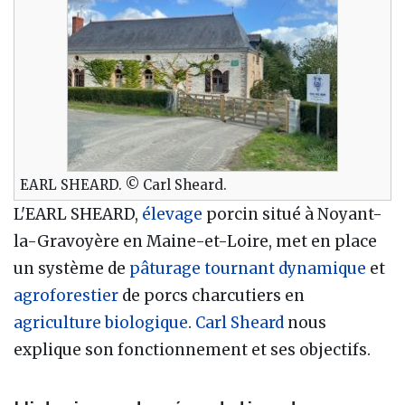
EARL SHEARD. © Carl Sheard.
L'EARL SHEARD,
élevage
porcin situé à Noyant-
la-Gravoyère en Maine-et-Loire, met en place
un système de
pâturage tournant dynamique
et
agroforestier
de porcs charcutiers en
agriculture biologique
.
Carl Sheard
nous
explique son fonctionnement et ses objectifs.