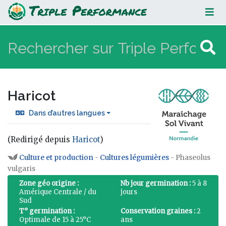
Haricot
Haricot
Dans d’autres langues
(Redirigé depuis
Haricot
)
Aller à :
navigation
,
rechercher
Culture et production
-
Cultures légumières
- Phaseolus
vulgaris
Zone géo origine :
Nb jour germination :
5 à 8
Amérique Centrale / du
jours
Sud
T° germination :
Conservation graines :
2
Optimale de 15 à 25°C
ans