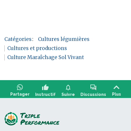
Catégories
:
Cultures légumières
Cultures et productions
Culture Maraîchage Sol Vivant
thumb_up
notifications
forum
Partager
Plus
Instructif
Suivre
Discussions
Poser une question, partager un retour :