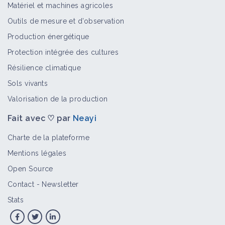
Matériel et machines agricoles
Herse étrille
Outils de mesure et d’observation
Matériel et équipement
Production énergétique
Protection intégrée des cultures
Résilience climatique
Répartir les labours dans la rotation
Sols vivants
Fiche technique
Valorisation de la production
Fait avec ♡ par
Neayi
Houe rotative
Charte de la plateforme
Matériel et équipement
Mentions légales
Open Source
Contact
-
Newsletter
Semer / repiquer des variétés
Stats
tolérantes ou résistantes aux
pathogènes
Fiche technique