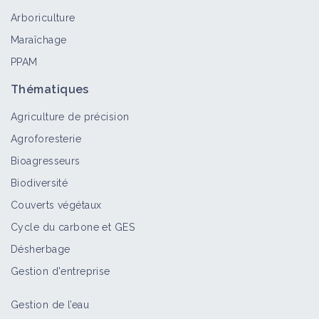
champignons mycorhiziens indigènes
Arboriculture
Fiche technique
Maraîchage
PPAM
Cultiver des espèces à mycorhizes
Thématiques
Fiche technique
Agriculture de précision
Agroforesterie
Bioagresseurs
Pratiquer le désherbage mécanique
Biodiversité
sur l'inter-rang - Binage
Fiche technique
Couverts végétaux
Cycle du carbone et GES
Désherbage
Pratiquer le désherbage mécanique
en plein - Houe rotative
Gestion d'entreprise
Fiche technique
Gestion de l’eau