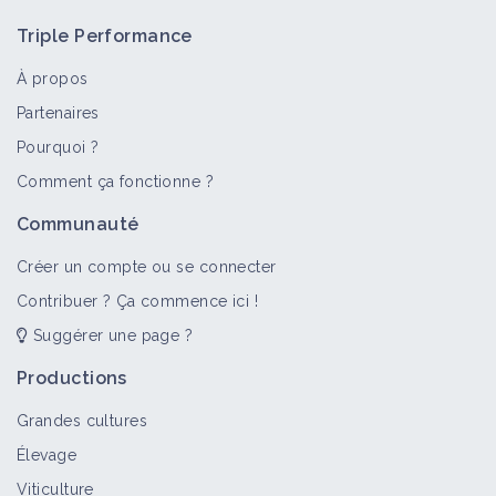
Triple Performance
À propos
Partenaires
Pourquoi ?
>
Tout
Itinéraire technique
Fiche technique
Matériel
Comment ça fonctionne ?
ITK Poireau à la Ferme de la Petite
Communauté
Surface
Itinéraire technique
Créer un compte ou se connecter
Contribuer ? Ça commence ici !
Suggérer une page ?
Pratiquer le désherbage mécanique
sur le rang - Bineuse à doigts ou
Productions
moulinets
Grandes cultures
Fiche technique
Élevage
Multiplier et inoculer des
Viticulture