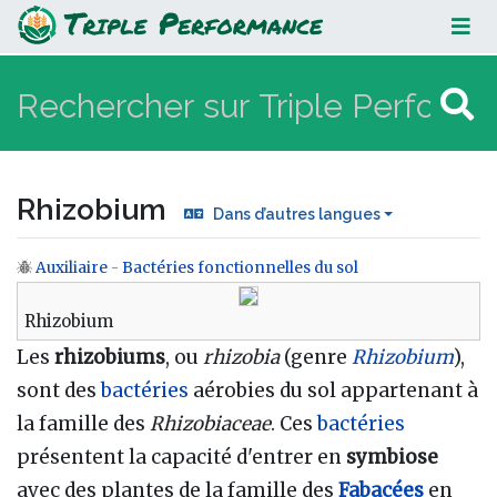
Rhizobium
Rhizobium
Dans d’autres langues
Auxiliaire
-
Bactéries fonctionnelles du sol
Aller à :
navigation
,
rechercher
Rhizobium
Les
rhizobiums
, ou
rhizobia
(genre
Rhizobium
),
sont des
bactéries
aérobies du sol appartenant à
la famille des
Rhizobiaceae
. Ces
bactéries
présentent la capacité d'entrer en
symbiose
avec des plantes de la famille des
Fabacées
en