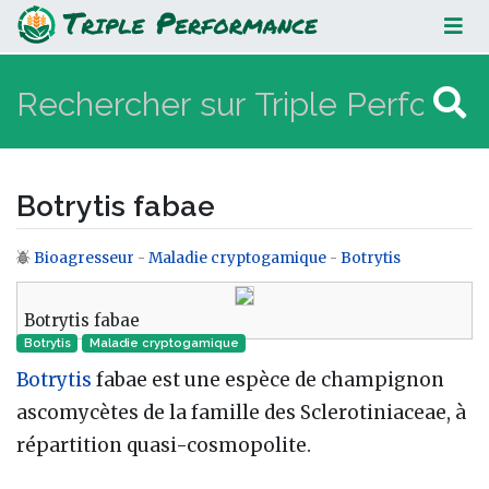
Botrytis fabae
Botrytis fabae
Bioagresseur
-
Maladie cryptogamique
-
Botrytis
Aller à :
navigation
,
rechercher
Botrytis fabae
Botrytis
Maladie cryptogamique‎
Botrytis
fabae est une espèce de champignon
ascomycètes de la famille des Sclerotiniaceae, à
répartition quasi-cosmopolite.