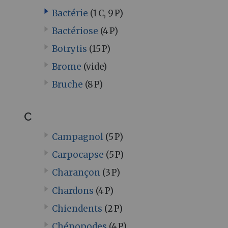
Bactérie
(1 C, 9 P)
Bactériose
(4 P)
Botrytis
(15 P)
Brome
(vide)
Bruche
(8 P)
C
Campagnol
(5 P)
Carpocapse
(5 P)
Charançon
(3 P)
Chardons
(4 P)
Chiendents
(2 P)
Chénopodes
(4 P)