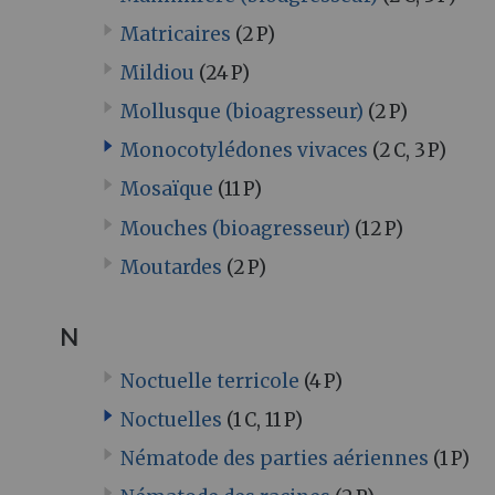
Matricaires
(2 P)
Mildiou
(24 P)
Mollusque (bioagresseur)
(2 P)
Monocotylédones vivaces
(2 C, 3 P)
Mosaïque
(11 P)
Mouches (bioagresseur)
(12 P)
Moutardes
(2 P)
N
Noctuelle terricole
(4 P)
Noctuelles
(1 C, 11 P)
Nématode des parties aériennes
(1 P)