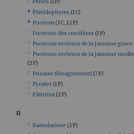
Prêles
(1 P)
Ptéridophytes
(1 C)
Puceron
(3 C, 12 P)
Pucerons des crucifères
(1 P)
Pucerons vecteurs de la jaunisse grave
Pucerons vecteurs de la jaunisse modé
(2 P)
Punaise (bioagresseur)
(7 P)
Pyrales
(1 P)
Pâturins
(2 P)
R
Ramulariose
(2 P)