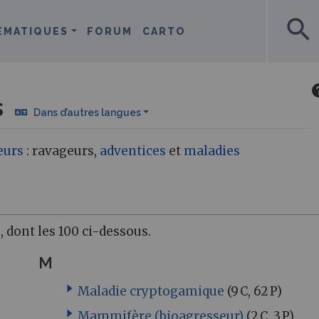
search
ÉMATIQUES
FORUM
CARTO
s
Dans d’autres langues
eurs
: ravageurs,
adventices
et
maladies
 dont les 100 ci-dessous.
M
Maladie cryptogamique
(9 C, 62 P)
Mammifère (bioagresseur)
(2 C, 3 P)