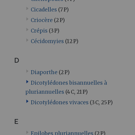
Cicadelles
(7 P)
Criocère
(2 P)
Crépis
(3 P)
Cécidomyies
(12 P)
D
Diaporthe
(2 P)
Dicotylédones bisannuelles à
pluriannuelles
(4 C, 21 P)
Dicotylédones vivaces
(3 C, 25 P)
E
Epilobes pluriannuelles
(2 P)