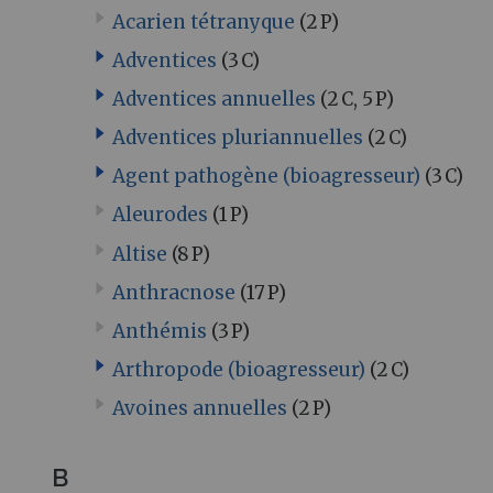
Acarien tétranyque
(2 P)
Adventices
(3 C)
Adventices annuelles
(2 C, 5 P)
Adventices pluriannuelles
(2 C)
Agent pathogène (bioagresseur)
(3 C)
Aleurodes
(1 P)
Altise
(8 P)
Anthracnose
(17 P)
Anthémis
(3 P)
Arthropode (bioagresseur)
(2 C)
Avoines annuelles
(2 P)
B