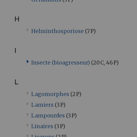
H
Helminthosporiose
(7 P)
I
Insecte (bioagresseur)
(20 C, 46 P)
L
Lagomorphes
(2 P)
Lamiers
(3 P)
Lampourdes
(3 P)
Linaires
(3 P)