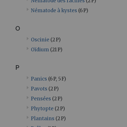
Nématode des racines
(2 P)
Nématode à kystes
(6 P)
O
Oscinie
(2 P)
Oïdium
(21 P)
P
Panics
(6 P, 5 F)
Pavots
(2 P)
Pensées
(2 P)
Phytopte
(2 P)
Plantains
(2 P)