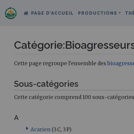
PAGE D’ACCUEIL
PRODUCTIONS
TH
Catégorie
:
Bioagresseur
Aller à :
navigation
,
rechercher
Cette page regroupe l'ensemble des
bioagress
Sous-catégories
Cette catégorie comprend 100 sous-catégories,
A
Acarien
(3 C, 3 P)