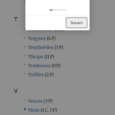
Sétaires
(3 P)
T
Suivant
Tarsonème
(2 P)
Teignes
(4 P)
Tenthrèdes
(3 P)
Thrips
(11 P)
Tordeuses
(9 P)
Trèfles
(2 P)
V
Vesces
(3 P)
Virus
(1 C, 7 P)