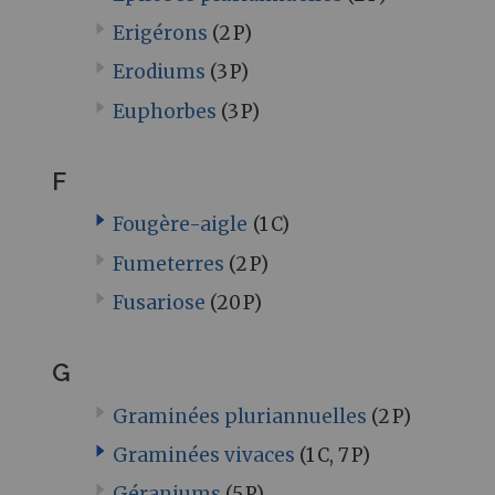
Erigérons
(2 P)
Erodiums
(3 P)
Euphorbes
(3 P)
F
Fougère-aigle
(1 C)
Fumeterres
(2 P)
Fusariose
(20 P)
G
Graminées pluriannuelles
(2 P)
Graminées vivaces
(1 C, 7 P)
Géraniums
(5 P)