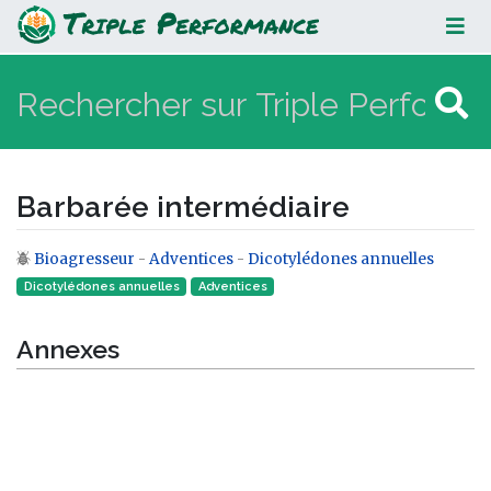
Barbarée intermédiaire
Barbarée intermédiaire
Bioagresseur
-
Adventices
-
Dicotylédones annuelles
Aller à :
navigation
,
rechercher
Dicotylédones annuelles
Adventices
Annexes