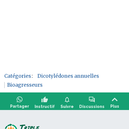
Catégories
:
Dicotylédones annuelles
Bioagresseurs
thumb_up
notifications
forum
Partager
Plus
Instructif
Suivre
Discussions
Poser une question, partager un retour :