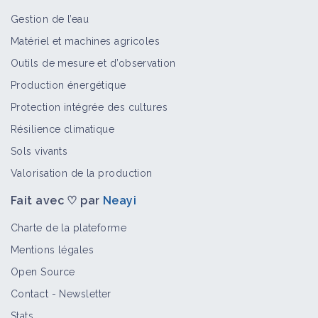
Gestion de l’eau
Matériel et machines agricoles
Éthuse ciguë
Outils de mesure et d’observation
Bioagresseur
Production énergétique
Protection intégrée des cultures
Résilience climatique
Matricaires
Sols vivants
Bioagresseur
Valorisation de la production
Fait avec ♡ par
Neayi
Sicyos anguleux
Charte de la plateforme
Bioagresseur
Mentions légales
Open Source
Contact
-
Newsletter
Nicandra
Stats