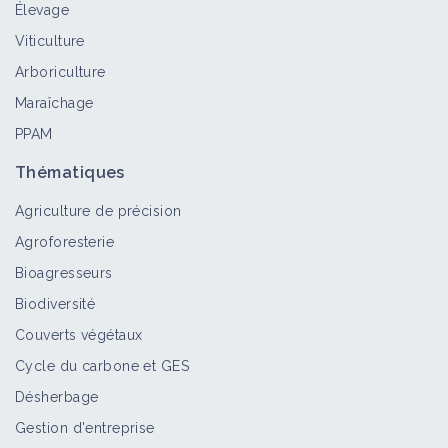
Élevage
Datura stramoine
Viticulture
Bioagresseur
Arboriculture
Maraîchage
PPAM
Ortie brûlante
Bioagresseur
Thématiques
Agriculture de précision
Agroforesterie
Bioagresseurs
Abutilon de Théophraste
Biodiversité
Bioagresseur
Couverts végétaux
Cycle du carbone et GES
Désherbage
Ortie royale
Bioagresseur
Gestion d'entreprise