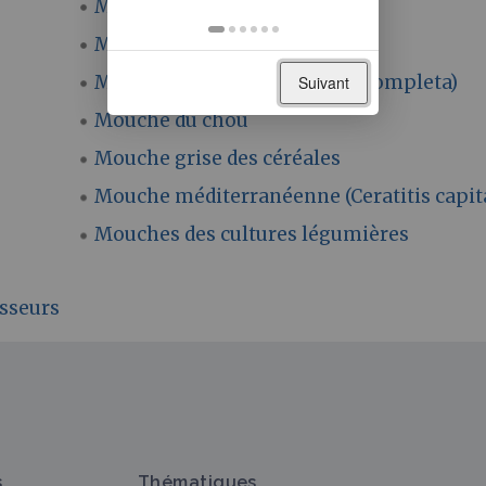
Mouche des graminées
Mouche des semis
Mouche du brou (Rhagoletis completa)
Suivant
Mouche du chou
Mouche grise des céréales
Mouche méditerranéenne (Ceratitis capit
Mouches des cultures légumières
sseurs
s
Thématiques