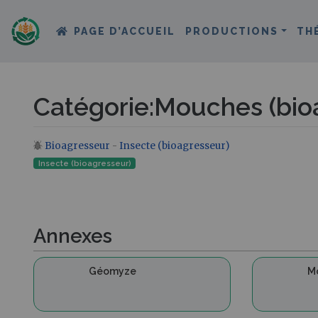
PAGE D’ACCUEIL
PRODUCTIONS
TH
Catégorie
:
Mouches (bio
Bioagresseur
-
Insecte (bioagresseur)
Aller à :
navigation
,
rechercher
Insecte (bioagresseur)
Annexes
Géomyze
Mo