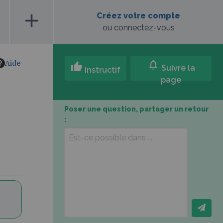
add
Créez votre compte
ou connectez-vous
Aide
notifications
thumb_up
Suivre la
Instructif
page
Poser une question, partager un retour
: