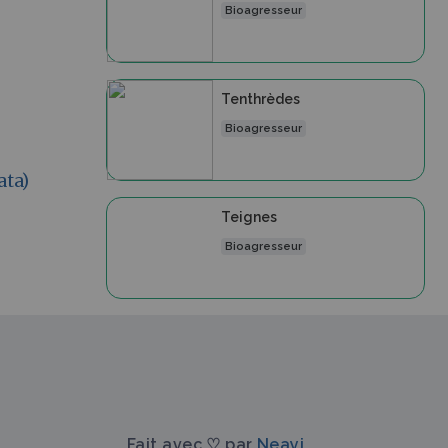
Bioagresseur
Tenthrèdes
Bioagresseur
ata)
Teignes
Bioagresseur
Fait avec ♡ par
Neayi