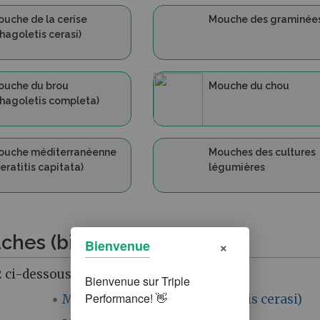
uche de la cerise
Mouche des graminée
hagoletis cerasi)
ouche du brou
Mouche du chou
hagoletis completa)
ouche méditerranéenne
Mouches des cultures
eratitis capitata)
légumières
ches (bioagresseur) »
×
Bienvenue
 ci-dessous.
Mouche de la cerise (Rhagoletis cerasi)