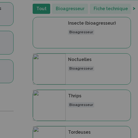
>
s
Tout
Bioagresseur
Fiche technique
Insecte (bioagresseur)
Bioagresseur
Noctuelles
Bioagresseur
Thrips
Bioagresseur
Tordeuses