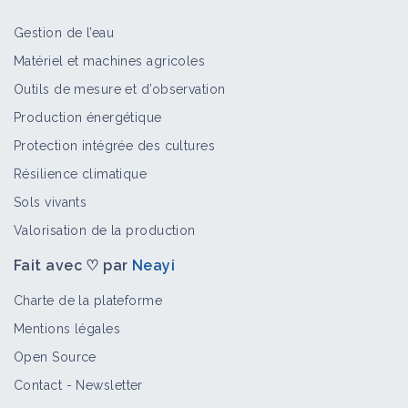
Gestion de l’eau
Maîtriser l'enherbement en vigne
Matériel et machines agricoles
grâce au rotavator inter-rang
Outils de mesure et d’observation
Retour d'expérience
Production énergétique
Protection intégrée des cultures
Adventices pluriannuelles
Résilience climatique
Bioagresseur
Sols vivants
Valorisation de la production
Fait avec ♡ par
Neayi
Adventices annuelles
Bioagresseur
Charte de la plateforme
Mentions légales
Open Source
Vivaces
Contact
-
Newsletter
Bioagresseur