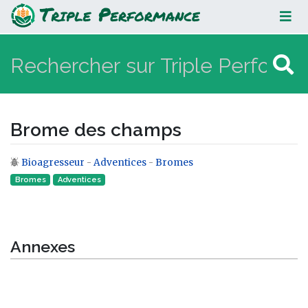
Brome des champs
Brome des champs
Bioagresseur
-
Adventices
-
Bromes
Aller à :
navigation
,
rechercher
Bromes
Adventices
Annexes