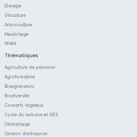
Élevage
Brome stérile
Viticulture
Bioagresseur
Arboriculture
Maraîchage
PPAM
Brome mou
Bioagresseur
Thématiques
Agriculture de précision
Agroforesterie
Brome à deux étamines
Bioagresseurs
Bioagresseur
Biodiversité
Couverts végétaux
Cycle du carbone et GES
Brome variable
Désherbage
Bioagresseur
Gestion d'entreprise