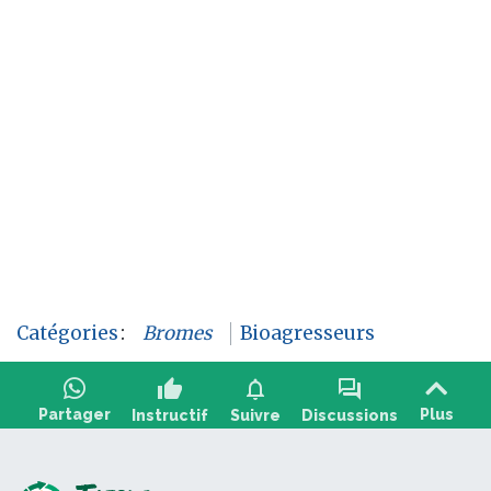
Catégories
:
Bromes
Bioagresseurs
thumb_up
notifications
forum
Partager
Plus
Instructif
Suivre
Discussions
Poser une question, partager un retour :