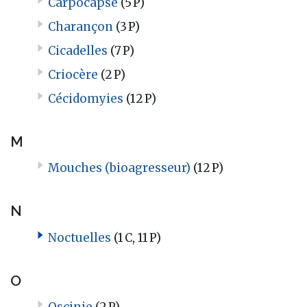
Carpocapse
(5 P)
Charançon
(3 P)
Cicadelles
(7 P)
Criocère
(2 P)
Cécidomyies
(12 P)
M
Mouches (bioagresseur)
(12 P)
N
Noctuelles
(1 C, 11 P)
O
Oscinie
(2 P)