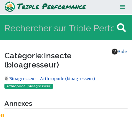
Insecte (bioagresseur)
Aide
Catégorie
:
Insecte
(bioagresseur)
Bioagresseur
-
Arthropode (bioagresseur)
Aller à :
navigation
,
rechercher
Arthropode (bioagresseur)
Annexes