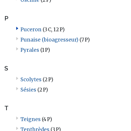
P
Puceron
(3 C, 12 P)
Punaise (bioagresseur)
(7 P)
Pyrales
(1 P)
S
Scolytes
(2 P)
Sésies
(2 P)
T
Teignes
(4 P)
Tenthrèdes
(3 P)