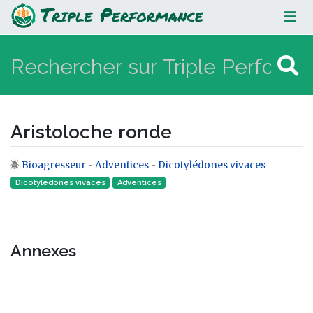
Aristoloche ronde
Aristoloche ronde
Bioagresseur
-
Adventices
-
Dicotylédones vivaces
Aller à :
navigation
,
rechercher
Dicotylédones vivaces
Adventices
Annexes