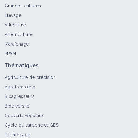
Grandes cultures
Élevage
Chardon des champs
Viticulture
Bioagresseur
Arboriculture
Maraîchage
PPAM
Orpin de Nice
Thématiques
Bioagresseur
Agriculture de précision
Agroforesterie
Lycope d'Europe
Bioagresseurs
Bioagresseur
Biodiversité
Couverts végétaux
Cycle du carbone et GES
Linaire rampante
Désherbage