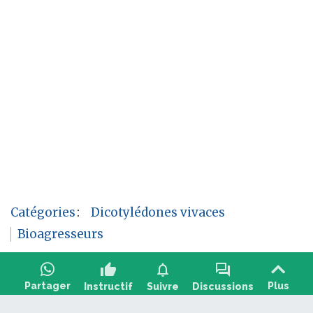
Catégories
:
Dicotylédones vivaces
Bioagresseurs
thumb_up
notifications
forum
Partager
Plus
Instructif
Suivre
Discussions
Poser une question, partager un retour :