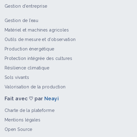
Bioagresseur
Gestion d'entreprise
Gestion de l’eau
Garance voyageuse
Matériel et machines agricoles
Bioagresseur
Outils de mesure et d’observation
Production énergétique
Protection intégrée des cultures
Chondrille à tiges de jonc
Résilience climatique
Bioagresseur
Sols vivants
Valorisation de la production
Fait avec ♡ par
Neayi
Centaurée rude
Bioagresseur
Charte de la plateforme
Mentions légales
Open Source
Bryone dioïque