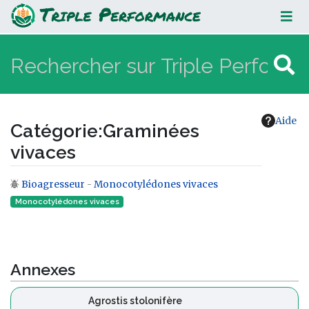
Graminées vivaces
Aide
Catégorie
:
Graminées
vivaces
Bioagresseur
-
Monocotylédones vivaces
Aller à :
navigation
,
rechercher
Monocotylédones vivaces
Annexes
Agrostis stolonifère