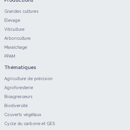
Productions
Grandes cultures
Élevage
Pavots
Viticulture
Bioagresseur
Arboriculture
Maraîchage
PPAM
Moutardes
Bioagresseur
Thématiques
Agriculture de précision
Agroforesterie
Matricaires
Bioagresseurs
Bioagresseur
Biodiversité
Couverts végétaux
Cycle du carbone et GES
Lampourdes