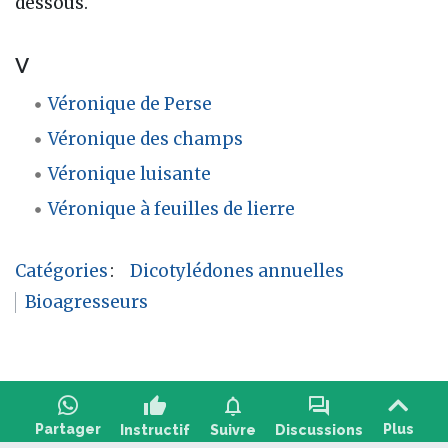
dessous.
V
Véronique de Perse
Véronique des champs
Véronique luisante
Véronique à feuilles de lierre
Catégories
:
Dicotylédones annuelles
Bioagresseurs
thumb_up
notifications
forum
Partager
Plus
Instructif
Suivre
Discussions