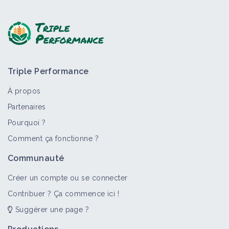
Poser une question, partager un retour :
Triple Performance
À propos
Partenaires
Pourquoi ?
>
Tout
Bioagresseur
Retour d'expérience
Vidéo
F
Comment ça fonctionne ?
Dicotylédones annuelles
Communauté
Bioagresseur
Créer un compte ou se connecter
Contribuer ? Ça commence ici !
Suggérer une page ?
Renoncules annuelles
Bioagresseur