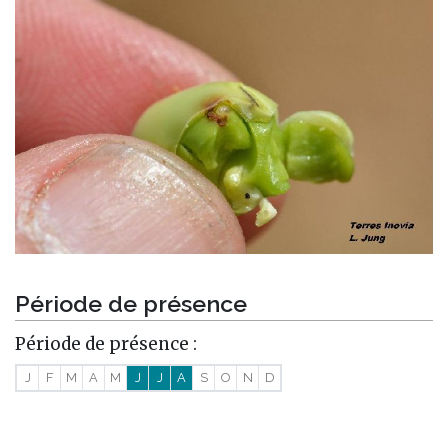
Période de présence
Période de présence :
J
F
M
A
M
J
J
A
S
O
N
D