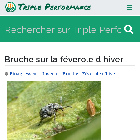
Bruche sur la féverole d'hiver
Bruche sur la féverole d'hiver
Bioagresseur
-
Insecte
-
Bruche
-
Féverole d'hiver
Aller à :
navigation
,
rechercher