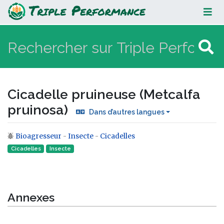
Cicadelle pruineuse (Metcalfa
pruinosa)
Cicadelle pruineuse (Metcalfa
pruinosa)
Dans d’autres langues
Bioagresseur
-
Insecte
-
Cicadelles
Aller à :
navigation
,
rechercher
Cicadelles
Insecte‎
Annexes