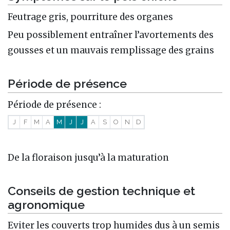
Feutrage gris, pourriture des organes
Peu possiblement entraîner l’avortements des
gousses et un mauvais remplissage des grains
Période de présence
Période de présence :
J
F
M
A
M
J
J
A
S
O
N
D
De la floraison jusqu’à la maturation
Conseils de gestion technique et
agronomique
Eviter les couverts trop humides dus à un semis