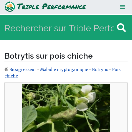
Botrytis sur pois chiche
Botrytis sur pois chiche
Bioagresseur
-
Maladie cryptogamique
-
Botrytis
-
Pois
Aller à :
navigation
,
rechercher
chiche