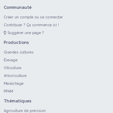
Insecte (bioagresseur)
Communauté
Bioagresseur
Créer un compte ou se connecter
Contribuer ? Ça commence ici !
Suggérer une page ?
Noctuelles
Bioagresseur
Productions
Grandes cultures
Élevage
Thrips
Viticulture
Bioagresseur
Arboriculture
Maraîchage
PPAM
Tordeuses
Bioagresseur
Thématiques
Agriculture de précision