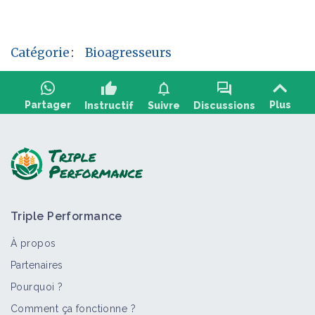
Catégorie
:
Bioagresseurs
thumb_up
notifications
forum
Partager
Plus
Instructif
Suivre
Discussions
Poser une question, partager un retour :
Triple Performance
À propos
Partenaires
Pourquoi ?
>
Tout
Bioagresseur
Fiche technique
Personne
Po
Comment ça fonctionne ?