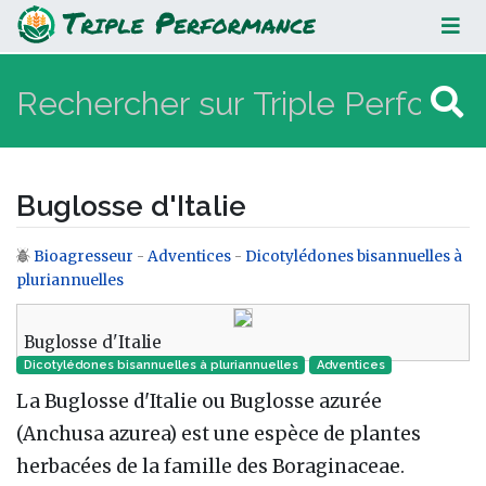
Buglosse d'Italie
Buglosse d'Italie
Bioagresseur
-
Adventices
-
Dicotylédones bisannuelles à
Aller à :
navigation
,
rechercher
pluriannuelles
Buglosse d'Italie
Dicotylédones bisannuelles à pluriannuelles
Adventices
La Buglosse d'Italie ou Buglosse azurée
(Anchusa azurea) est une espèce de plantes
herbacées de la famille des Boraginaceae.