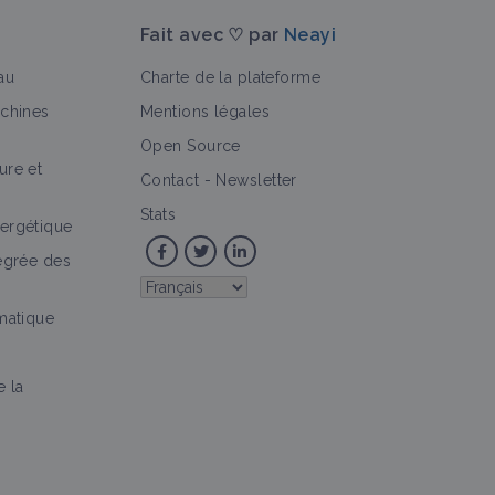
Fait avec ♡ par
Neayi
au
Charte de la plateforme
achines
Mentions légales
Open Source
ure et
>
tique
Fiche technique
Contact
-
Newsletter
Stats
ergétique
tégrée des
imatique
e la