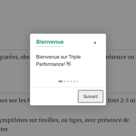
×
Bienvenue
séparées, observer 10 plantes. On note la présence ou
Suivant
hes sur les feuilles et les tiges. Les tâches font 2-3 
symptômes sur feuilles, ou tiges, avec présence de
ter.