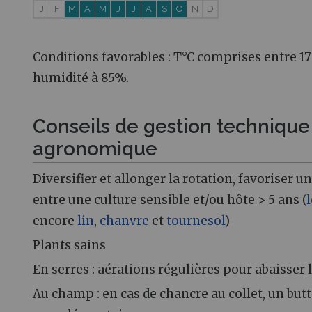
J
F
M
A
M
J
J
A
S
O
N
D
Conditions favorables : T°C comprises entre 17
humidité à 85%.
Conseils de gestion technique
agronomique
Diversifier et allonger la rotation, favoriser un
entre une culture sensible et/ou hôte > 5 ans (
encore
lin
,
chanvre
et
tournesol
)
Plants sains
En serres : aérations régulières pour abaisser
Au champ : en cas de chancre au collet, un but