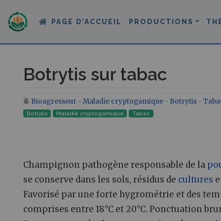
PAGE D’ACCUEIL
PRODUCTIONS
TH
Botrytis sur tabac
Bioagresseur
-
Maladie cryptogamique
-
Botrytis
-
Taba
Aller à :
navigation
,
rechercher
Botrytis
Maladie cryptogamique‎
Tabac
Champignon pathogène responsable de la
pou
se conserve dans les sols, résidus de
cultures
e
Favorisé par une forte hygrométrie et des te
comprises entre 18°C et 20°C. Ponctuation brun