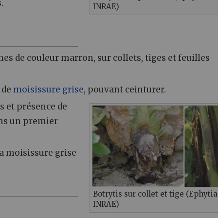
.
INRAE)
es de couleur marron, sur collets, tiges et feuilles
e de
moisissure grise
, pouvant ceinturer.
es et présence de
ans un premier
la moisissure grise
Botrytis sur collet et tige (Ephytia
INRAE)