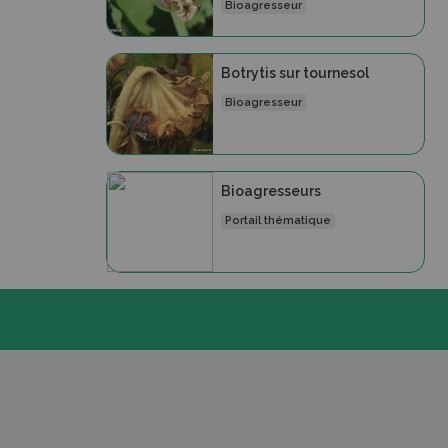
Bioagresseur
Botrytis sur tournesol
Bioagresseur
Bioagresseurs
Portail thématique