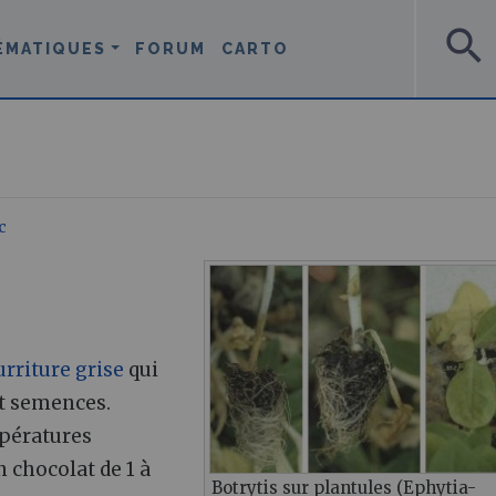
search
ÉMATIQUES
FORUM
CARTO
c
rriture grise
qui
t semences.
mpératures
 chocolat de 1 à
Botrytis sur plantules (Ephytia-