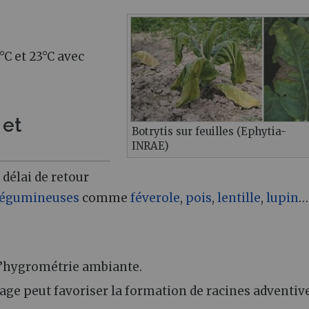
°C et 23°C avec
 et
Botrytis sur feuilles (Ephytia-
INRAE)
 délai de retour
légumineuses
comme
féverole
,
pois
,
lentille
,
lupin
…
 l’hygrométrie ambiante.
tage peut favoriser la formation de racines adventiv