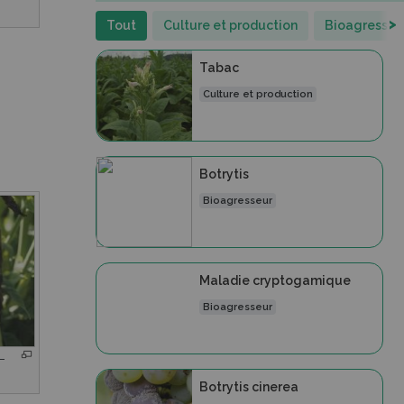
>
Tout
Culture et production
Bioagresseu
Tabac
Culture et production
Botrytis
Bioagresseur
Maladie cryptogamique
Bioagresseur
-
Botrytis cinerea