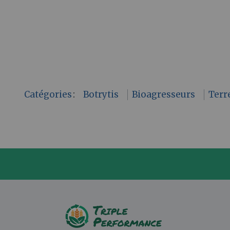
Catégories
:
Botrytis
Bioagresseurs
Terr
P