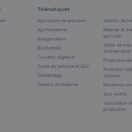
s
Thématiques
res
Agriculture de précision
Gestion de l’e
Agroforesterie
Matériel et m
agricoles
Bioagresseurs
Outils de mes
out
Culture et production
Bioagresseur
Portail théma
Biodiversité
d’observation
Couverts végétaux
Tabac
Production én
Cycle du carbone et GES
Culture et production
Protection in
Désherbage
cultures
Gestion d'entreprise
Résilience cl
Sols vivants
Botrytis
Valorisation d
Bioagresseur
production
Maladie cryptogamique