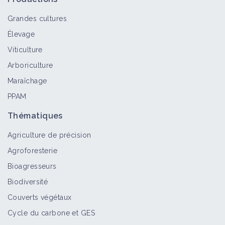
Grandes cultures
Élevage
Thrips
Viticulture
Bioagresseur
Arboriculture
Maraîchage
PPAM
Tordeuses
Bioagresseur
Thématiques
Agriculture de précision
Agroforesterie
Tenthrèdes
Bioagresseurs
Bioagresseur
Biodiversité
Couverts végétaux
Cycle du carbone et GES
Teignes