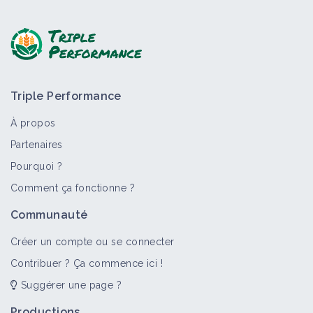
Poser une question, partager un retour :
Triple Performance
À propos
Partenaires
Pourquoi ?
>
Tout
Bioagresseur
Retour d'expérience
Fiche techn
Comment ça fonctionne ?
Insecte (bioagresseur)
Communauté
Bioagresseur
Créer un compte ou se connecter
Contribuer ? Ça commence ici !
Suggérer une page ?
Noctuelles
Bioagresseur
Productions