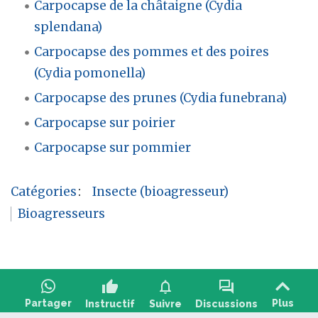
Carpocapse de la châtaigne (Cydia
splendana)
Carpocapse des pommes et des poires
(Cydia pomonella)
Carpocapse des prunes (Cydia funebrana)
Carpocapse sur poirier
Carpocapse sur pommier
Catégories
:
Insecte (bioagresseur)
Bioagresseurs
thumb_up
notifications
forum
Partager
Plus
Instructif
Suivre
Discussions