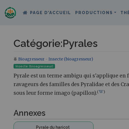
PAGE D’ACCUEIL
PRODUCTIONS
TH
Catégorie
:
Pyrales
Bioagresseur
-
Insecte (bioagresseur)
Aller à :
navigation
,
rechercher
Insecte (bioagresseur)
Pyrale est un terme ambigu qui s'applique en 
ravageurs des familles des Pyralidae et des C
(
)
sous leur forme imago (papillon).
Annexes
Pyrale du haricot