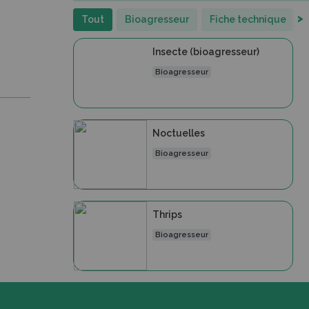
>
Tout
Bioagresseur
Fiche technique
Insecte (bioagresseur)
Bioagresseur
Noctuelles
Bioagresseur
Thrips
Bioagresseur