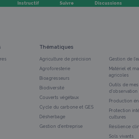
Instructif
Suivre
Discussions
oser une question, partager un retour :
s
Thématiques
res
Agriculture de précision
Gestion de l’e
Agroforesterie
Matériel et m
agricoles
Bioagresseurs
Outils de mes
out
Bioagresseur
Fiche technique
Outil d'aide à la dé
Biodiversité
d’observation
Couverts végétaux
Insecte (bioagresseur)
Production én
Cycle du carbone et GES
Bioagresseur
Protection in
Désherbage
cultures
Gestion d'entreprise
Résilience cl
Sols vivants
Noctuelles