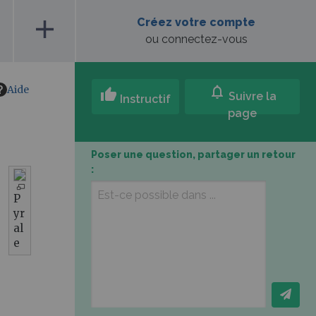
add
Créez votre compte
ou connectez-vous
Aide
notifications
thumb_up
Suivre la
Instructif
page
Poser une question, partager un retour
:
P
yr
al
e