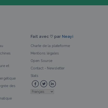
Fait avec ♡ par
Neayi
au
Charte de la plateforme
achines
Mentions légales
Open Source
ure et
>
cision
Retour d'expérience
Auxiliaire
Portail thématiq
Contact
-
Newsletter
Stats
ergétique
tégrée des
imatique