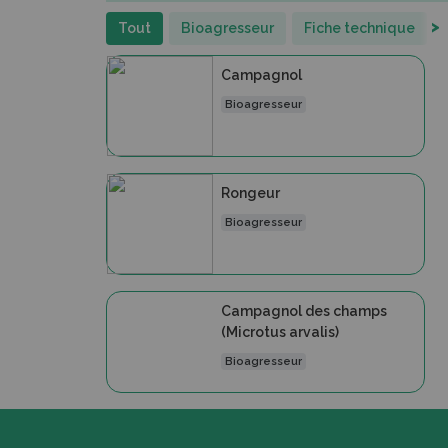
>
Tout
Bioagresseur
Fiche technique
Campagnol
Bioagresseur
Rongeur
Bioagresseur
Campagnol des champs
(Microtus arvalis)
Bioagresseur