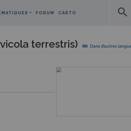
search
ÉMATIQUES
FORUM
CARTO
icola terrestris)
Dans d’autres langu