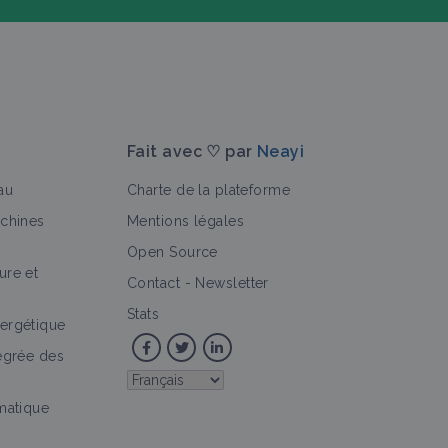
Fait avec ♡ par
Neayi
au
Charte de la plateforme
achines
Mentions légales
Open Source
ure et
>
e
Auxiliaire
Vidéo
Portrait de ferme
Culture et pro
Contact
-
Newsletter
Stats
ergétique
tégrée des
imatique