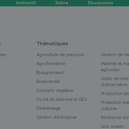
Instructif
Suivre
Discussions
oser une question, partager un retour :
s
Thématiques
res
Agriculture de précision
Gestion de l’e
Agroforesterie
Matériel et m
agricoles
Bioagresseurs
Outils de mes
out
Bioagresseur
Fiche technique
Retour d'expérienc
Biodiversité
d’observation
Couverts végétaux
Campagnol
Production én
Cycle du carbone et GES
Bioagresseur
Protection in
Désherbage
cultures
Gestion d'entreprise
Résilience cl
Sols vivants
Rongeur