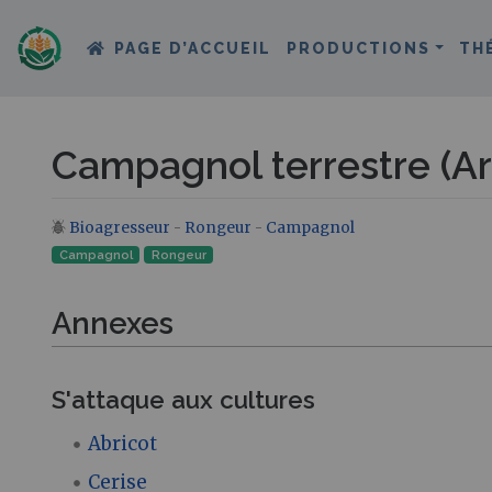
PAGE D’ACCUEIL
PRODUCTIONS
TH
Campagnol terrestre (Arv
Bioagresseur
-
Rongeur
-
Campagnol
Aller à :
navigation
,
rechercher
Campagnol
Rongeur‎
Annexes
S'attaque aux cultures
Abricot
Cerise