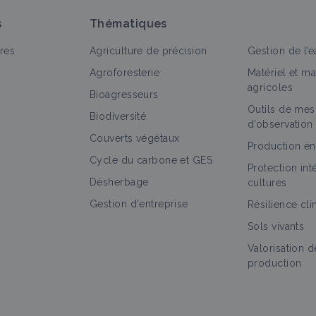
s
Thématiques
res
Agriculture de précision
Gestion de l’e
Agroforesterie
Matériel et m
agricoles
Bioagresseurs
Outils de mes
out
Bioagresseur
Portail thématique
Culture et produ
Biodiversité
d’observation
Couverts végétaux
Carpocapse
Production én
Cycle du carbone et GES
Bioagresseur
Protection in
Désherbage
cultures
Gestion d'entreprise
Résilience cl
Sols vivants
Insecte (bioagresseur)
Valorisation d
Bioagresseur
production