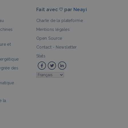
Fait avec ♡ par
Neayi
au
Charte de la plateforme
achines
Mentions légales
Open Source
ure et
>
ction
Contact
-
Newsletter
Stats
ergétique
tégrée des
imatique
e la