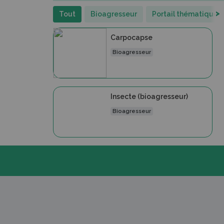
>
Tout
Bioagresseur
Portail thématique
Carpocapse
Bioagresseur
Insecte (bioagresseur)
Bioagresseur