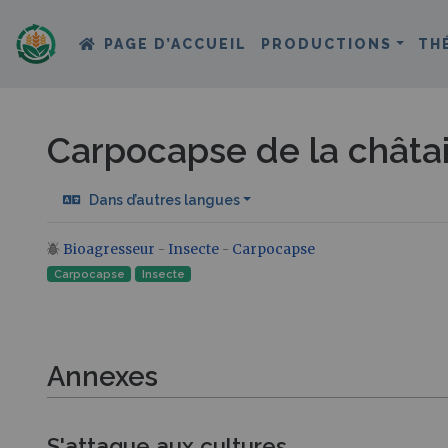
PAGE D’ACCUEIL
PRODUCTIONS
TH
Carpocapse de la châta
Dans d’autres langues
Bioagresseur
-
Insecte
-
Carpocapse
Aller à :
navigation
,
rechercher
Carpocapse
Insecte‎
Annexes
S'attaque aux cultures