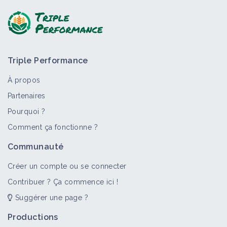
Triple Performance
À propos
Partenaires
Pourquoi ?
>
Tout
Bioagresseur
Retour d'expérience
Auxiliaire
Comment ça fonctionne ?
Insecte (bioagresseur)
Communauté
Bioagresseur
Créer un compte ou se connecter
Contribuer ? Ça commence ici !
Suggérer une page ?
Insecte (bioagresseur)
Bioagresseur
Productions