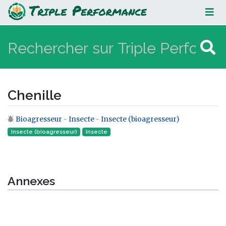
Chenille
Chenille
Bioagresseur
-
Insecte
-
Insecte (bioagresseur)
Aller à :
navigation
,
rechercher
Insecte (bioagresseur)
Insecte‎
Annexes