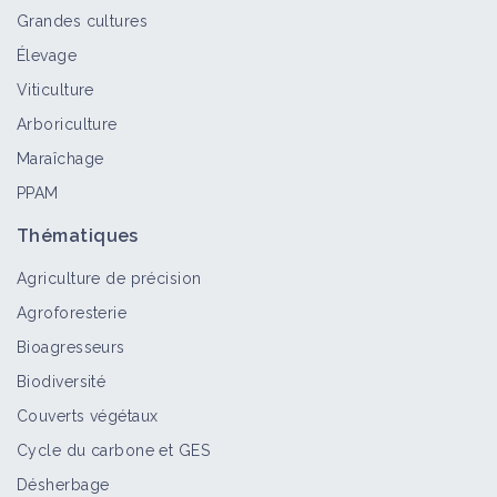
Grandes cultures
Élevage
Noctuelles
Viticulture
Bioagresseur
Arboriculture
Maraîchage
PPAM
Thrips
Bioagresseur
Thématiques
Agriculture de précision
Agroforesterie
Tordeuses
Bioagresseurs
Bioagresseur
Biodiversité
Couverts végétaux
Cycle du carbone et GES
Tenthrèdes
Désherbage
Bioagresseur