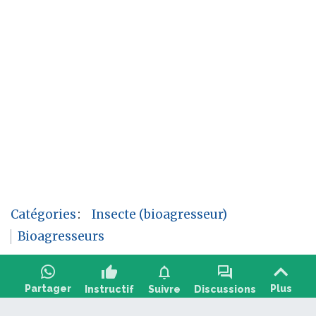
Catégories
:
Insecte (bioagresseur)
Bioagresseurs
thumb_up
notifications
forum
Partager
Plus
Instructif
Suivre
Discussions
Poser une question, partager un retour :