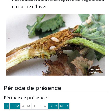
en sortie d’hiver.
Période de présence
Période de présence :
J
F
M
A
M
J
J
A
S
O
N
D