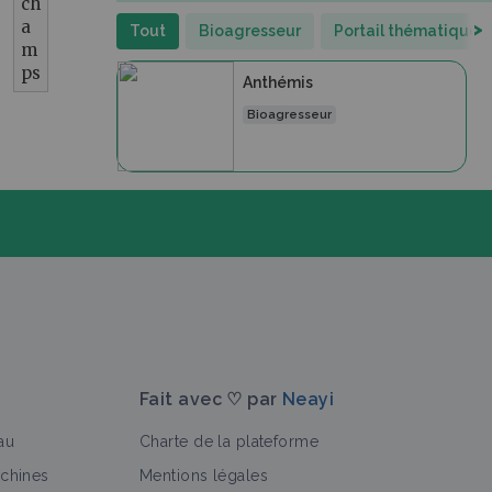
ch
a
>
Tout
Bioagresseur
Portail thématique
m
ps
Anthémis
Bioagresseur
Fait avec ♡ par
Neayi
au
Charte de la plateforme
achines
Mentions légales