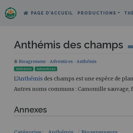
PAGE D’ACCUEIL
PRODUCTIONS
TH
Anthémis des champs
Bioagresseur
-
Adventices
-
Anthémis
Aller à :
navigation
,
rechercher
Anthémis
Adventices
L'
Anthémis
des champs est une espèce de plant
Autres noms communs : Camomille sauvage, f
Annexes
Catégories
:
Anthémis
Bioagresseurs