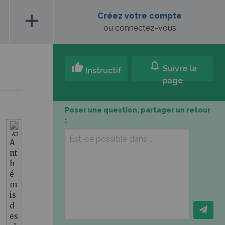
add
Créez votre compte
ou connectez-vous
notifications
thumb_up
Suivre la
Instructif
page
Poser une question, partager un retour
:
A
nt
h
é
m
is
d
es