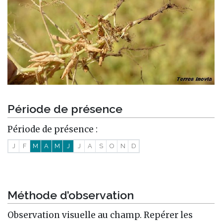
Période de présence
Période de présence :
J
F
M
A
M
J
J
A
S
O
N
D
Méthode d’observation
Observation visuelle au champ. Repérer les