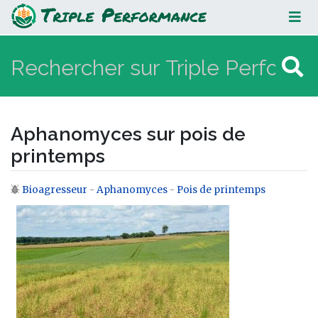
Aphanomyces sur pois de
printemps
Aphanomyces sur pois de
printemps
Bioagresseur
-
Aphanomyces
-
Pois de printemps
Aller à :
navigation
,
rechercher