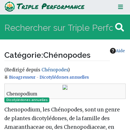
Chénopodes
Aide
Catégorie
:
Chénopodes
(Redirigé depuis
Chénopodes
)
Bioagresseur
-
Dicotylédones annuelles
Aller à :
navigation
,
rechercher
Chenopodium
Dicotylédones annuelles
Chenopodium, les Chénopodes, sont un genre
de plantes dicotylédones, de la famille des
Amaranthaceae ou, des Chenopodiaceae, en