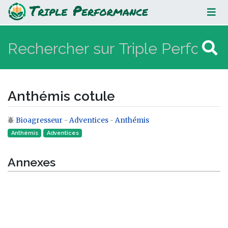
Anthémis cotule
Anthémis cotule
Bioagresseur
-
Adventices
-
Anthémis
Aller à :
navigation
,
rechercher
Anthémis
Adventices
Annexes