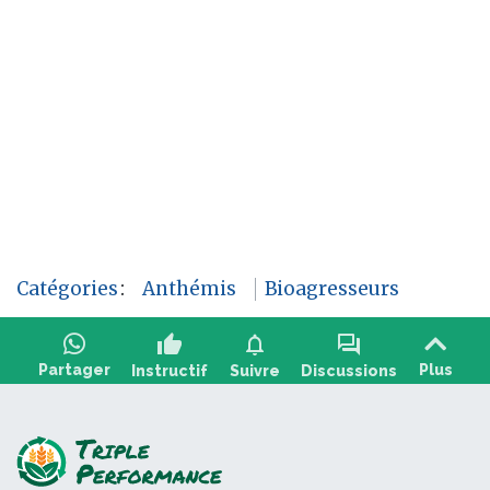
Catégories
:
Anthémis
Bioagresseurs
thumb_up
notifications
forum
Partager
Plus
Instructif
Suivre
Discussions
Poser une question, partager un retour :