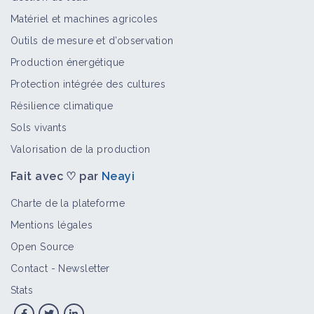
Adventices annuelles
Matériel et machines agricoles
Bioagresseur
Outils de mesure et d’observation
Production énergétique
Protection intégrée des cultures
Vivaces
Résilience climatique
Bioagresseur
Sols vivants
Valorisation de la production
Fait avec ♡ par
Neayi
Lampourde commune
Bioagresseur
Charte de la plateforme
Mentions légales
Open Source
Datura stramoine
Contact
-
Newsletter
Bioagresseur
Stats