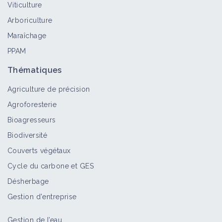
Viticulture
Bioagresseur
Arboriculture
Maraîchage
PPAM
Anthémis élevée
Bioagresseur
Thématiques
Agriculture de précision
Agroforesterie
Maîtriser l'enherbement en vigne
Bioagresseurs
grâce au rotavator inter-rang
Biodiversité
Retour d'expérience
Couverts végétaux
Cycle du carbone et GES
Adventices pluriannuelles
Désherbage
Bioagresseur
Gestion d'entreprise
Gestion de l’eau