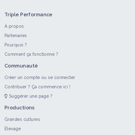
Triple Performance
À propos
Partenaires
Pourquoi ?
>
Tout
Bioagresseur
Portail thématique
Objectif
Comment ça fonctionne ?
Anthémis
Communauté
Bioagresseur
Créer un compte ou se connecter
Contribuer ? Ça commence ici !
Suggérer une page ?
Adventices
Portail thématique
Productions
Grandes cultures
Élevage
Anthémis des champs