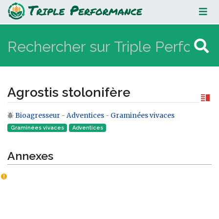
Agrostis stolonifère
Agrostis stolonifère
Bioagresseur
-
Adventices
-
Graminées vivaces
Aller à :
navigation
,
rechercher
Graminées vivaces
Adventices
Annexes