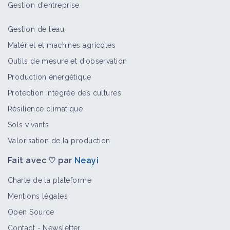
profil éco-toxicologique favorable en
Gestion d'entreprise
vigne
Retour d'expérience
Gestion de l’eau
Matériel et machines agricoles
Cultiver des espèces diversifiées
Outils de mesure et d’observation
dans la rotation
Fiche technique
Production énergétique
Protection intégrée des cultures
Résilience climatique
Pratiquer les techniques culturales
sans labour (TCSL)
Sols vivants
Fiche technique
Valorisation de la production
Fait avec ♡ par
Neayi
Cultiver des associations d'espèces
Charte de la plateforme
annuelles
Mentions légales
Fiche technique
Open Source
Contact
-
Newsletter