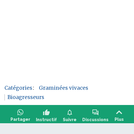
Catégories
:
Graminées vivaces
Bioagresseurs
thumb_up
notifications
forum
Partager
Plus
Instructif
Suivre
Discussions
Poser une question, partager un retour :