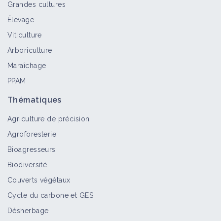
Grandes cultures
Élevage
Associer le colza à des plantes de
Viticulture
service gélives
Arboriculture
Fiche technique
Maraîchage
PPAM
Réduction des intrants
phytosanitaires en vignoble AOP
Thématiques
Bordeaux
Agriculture de précision
Retour d'expérience
Agroforesterie
Cultiver des espèces pluriannuelles
Bioagresseurs
Fiche technique
Biodiversité
Couverts végétaux
Cycle du carbone et GES
Réduction des intrants
Désherbage
phytosanitaires avec utilisation d'un