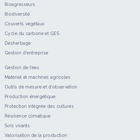
Carex
Bioagresseurs
Bioagresseur
Biodiversité
Couverts végétaux
Cycle du carbone et GES
Ail à nombreuses têtes ou Poireau
Désherbage
des vignes
Bioagresseur
Gestion d'entreprise
Gestion de l’eau
Ail des vignes
Matériel et machines agricoles
Bioagresseur
Outils de mesure et d’observation
Production énergétique
Protection intégrée des cultures
Souchets
Résilience climatique
Bioagresseur
Sols vivants
Valorisation de la production