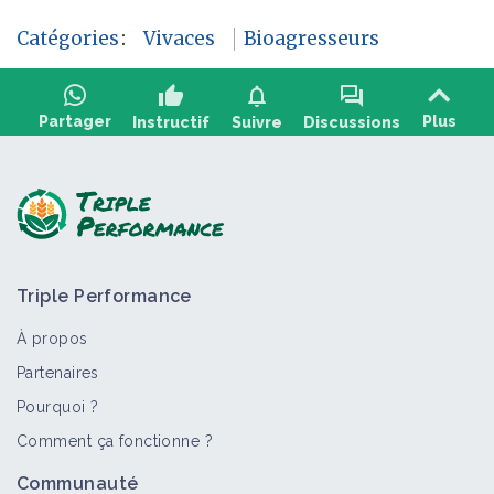
Catégories
:
Vivaces
Bioagresseurs
thumb_up
notifications
forum
Partager
Plus
Instructif
Suivre
Discussions
Poser une question, partager un retour :
Triple Performance
À propos
Partenaires
Pourquoi ?
>
Tout
Bioagresseur
Culture et production
Portail t
Comment ça fonctionne ?
Vivaces
Communauté