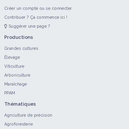
Bioagresseur
Créer un compte ou se connecter
Contribuer ? Ça commence ici !
Suggérer une page ?
Ptéridophytes
Bioagresseur
Productions
Grandes cultures
Élevage
Dicotylédones vivaces
Viticulture
Bioagresseur
Arboriculture
Maraîchage
PPAM
Pois mascate
Bioagresseur
Thématiques
Agriculture de précision
Agroforesterie