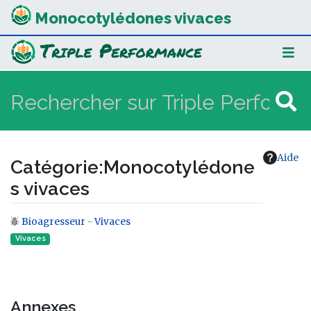
Monocotylédones vivaces
Aide
Catégorie
:
Monocotylédone
s vivaces
Bioagresseur
-
Vivaces
Aller à :
navigation
,
rechercher
Vivaces
Annexes