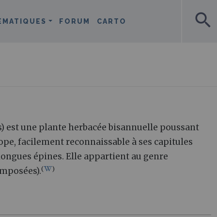
search
ÉMATIQUES
FORUM
CARTO
is) est une plante herbacée bisannuelle poussant
ope, facilement reconnaissable à ses capitules
 longues épines. Elle appartient au genre
(
)
omposées).