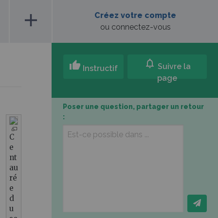
add
Créez votre compte
ou connectez-vous
notifications
thumb_up
Suivre la
Instructif
page
Poser une question, partager un retour
:
C
e
nt
au
ré
e
d
u