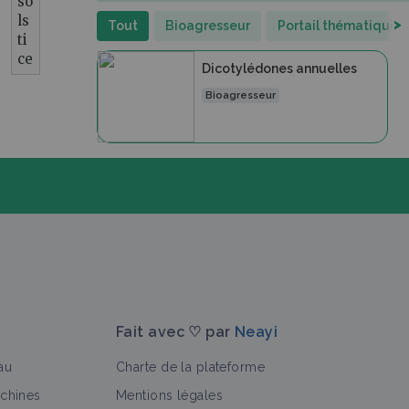
so
ls
>
Tout
Bioagresseur
Portail thématique
ti
ce
Dicotylédones annuelles
Bioagresseur
Fait avec ♡ par
Neayi
au
Charte de la plateforme
achines
Mentions légales