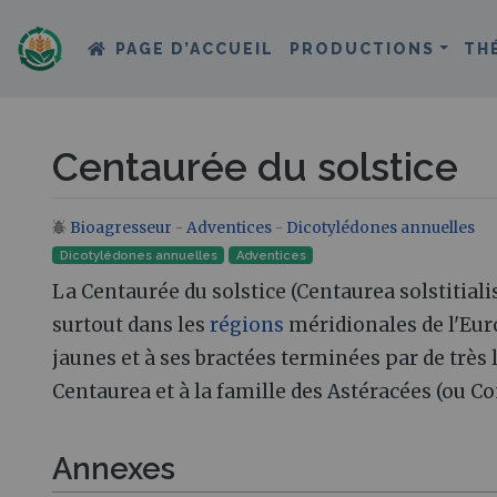
PAGE D’ACCUEIL
PRODUCTIONS
TH
Centaurée du solstice
Bioagresseur
-
Adventices
-
Dicotylédones annuelles
Aller à :
navigation
,
rechercher
Dicotylédones annuelles
Adventices
La Centaurée du solstice (Centaurea solstitial
surtout dans les
régions
méridionales de l'Eur
jaunes et à ses bractées terminées par de très
Centaurea et à la famille des Astéracées (ou C
Annexes