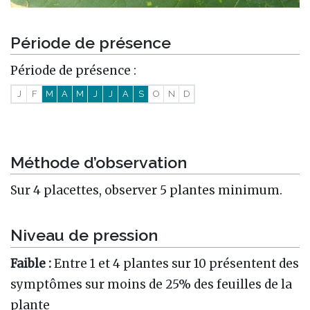
Période de présence
Période de présence :
J
F
M
A
M
J
J
A
S
O
N
D
Méthode d’observation
Sur 4 placettes, observer 5 plantes minimum.
Niveau de pression
Faible :
Entre 1 et 4 plantes sur 10 présentent des
symptômes sur moins de 25% des feuilles de la
plante