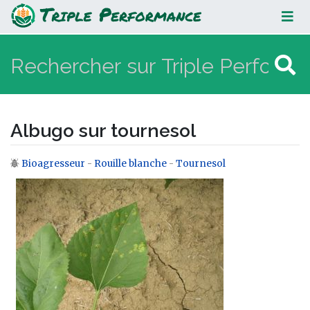
Albugo sur tournesol
Albugo sur tournesol
Bioagresseur
-
Rouille blanche
-
Tournesol
Aller à :
navigation
,
rechercher