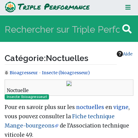
Noctuelles
Aide
Catégorie
:
Noctuelles
Bioagresseur
-
Insecte (bioagresseur)
Aller à :
navigation
,
rechercher
Noctuelle
Insecte (bioagresseur)
Pour en savoir plus sur les
noctuelles
en
vigne
,
vous pouvez consulter la
Fiche technique
Mange-bourgeons
de l'Association technique
viticole 49.