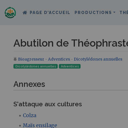
PAGE D’ACCUEIL
PRODUCTIONS
TH
Abutilon de Théophrast
Bioagresseur
-
Adventices
-
Dicotylédones annuelles
Aller à :
navigation
,
rechercher
Dicotylédones annuelles
Adventices
Annexes
S'attaque aux cultures
Colza
Maïs ensilage