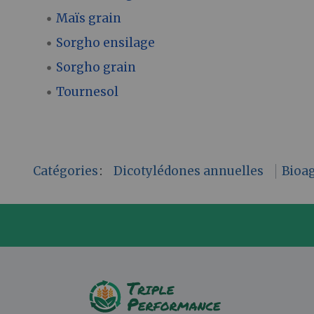
Maïs grain
Sorgho ensilage
Sorgho grain
Tournesol
Catégories
:
Dicotylédones annuelles
Bioa
P