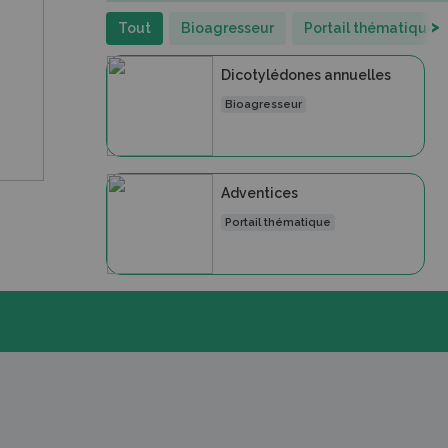
>
Tout
Bioagresseur
Portail thématique
Dicotylédones annuelles
Bioagresseur
Adventices
Portail thématique