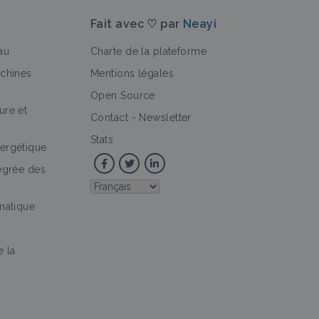
Fait avec ♡ par
Neayi
au
Charte de la plateforme
achines
Mentions légales
Open Source
ure et
>
he technique
Outil d'aide à la décision
Vidéo
Culture e
Contact
-
Newsletter
Stats
ergétique
tégrée des
imatique
e la