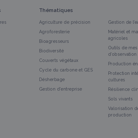
s
Thématiques
res
Agriculture de précision
Gestion de l’e
Agroforesterie
Matériel et m
agricoles
Bioagresseurs
Outils de mes
out
Bioagresseur
Portail thématique
Objectif
Fic
Biodiversité
d’observation
Couverts végétaux
Dicotylédones annuelles
Production én
Cycle du carbone et GES
Bioagresseur
Protection in
Désherbage
cultures
Gestion d'entreprise
Résilience cl
Sols vivants
Adventices
Valorisation d
Portail thématique
production