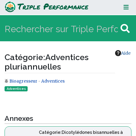
Adventices pluriannuelles
Aide
Catégorie
:
Adventices
pluriannuelles
Bioagresseur
-
Adventices
Aller à :
navigation
,
rechercher
Adventices
Annexes
Catégorie:Dicotylédones bisannuelles à