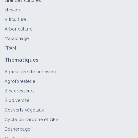
Grandes cultures
Élevage
Helminthosporiose
Viticulture
Bioagresseur
Arboriculture
Maraîchage
PPAM
Botrytis
Bioagresseur
Thématiques
Agriculture de précision
Agroforesterie
Anthracnose
Bioagresseurs
Bioagresseur
Biodiversité
Couverts végétaux
Cycle du carbone et GES
Ramulariose
Désherbage
Bioagresseur