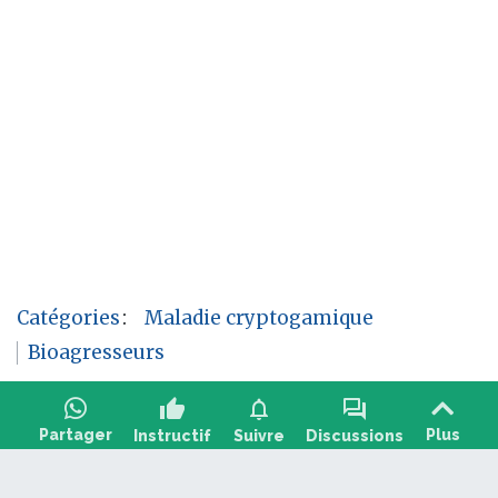
Catégories
:
Maladie cryptogamique
Bioagresseurs
thumb_up
notifications
forum
Partager
Plus
Instructif
Suivre
Discussions
Poser une question, partager un retour :