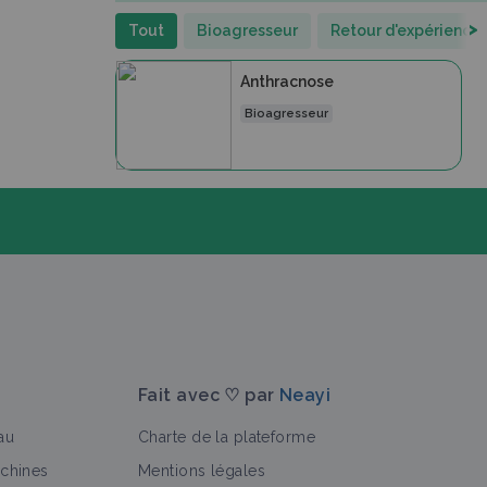
>
Tout
Bioagresseur
Retour d'expérience
Anthracnose
Bioagresseur
Fait avec ♡ par
Neayi
au
Charte de la plateforme
achines
Mentions légales