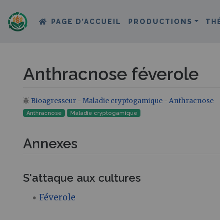
PAGE D’ACCUEIL
PRODUCTIONS
TH
Anthracnose féverole
Bioagresseur
-
Maladie cryptogamique
-
Anthracnose
Aller à :
navigation
,
rechercher
Anthracnose
Maladie cryptogamique‎
Annexes
S'attaque aux cultures
Féverole