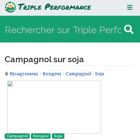
Campagnol sur soja
Campagnol sur soja
Bioagresseur
-
Rongeur
-
Campagnol
-
Soja
Aller à :
navigation
,
rechercher
Campagnol
Rongeur‎
Soja