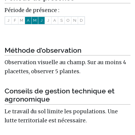
Période de présence :
J
F
M
A
M
J
J
A
S
O
N
D
Méthode d’observation
Observation visuelle au champ. Sur au moins 4
placettes, observer 5 plantes.
Conseils de gestion technique et
agronomique
Le travail du sol limite les populations. Une
lutte territoriale est nécessaire.