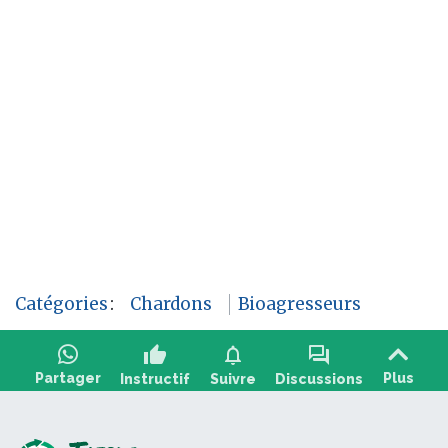
Catégories
:
Chardons
Bioagresseurs
thumb_up
notifications
forum
Partager
Plus
Instructif
Suivre
Discussions
Poser une question, partager un retour :