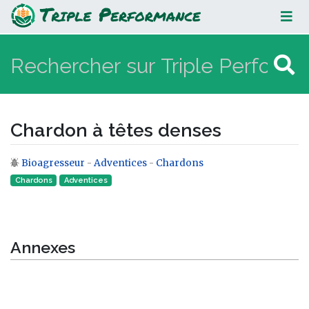
Chardon à têtes denses
Chardon à têtes denses
Bioagresseur
-
Adventices
-
Chardons
Aller à :
navigation
,
rechercher
Chardons
Adventices
Annexes