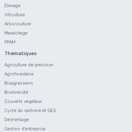
Élevage
Chardon à petites fleurs
Viticulture
Bioagresseur
Arboriculture
Maraîchage
PPAM
Chardon marie
Bioagresseur
Thématiques
Agriculture de précision
Agroforesterie
Maîtriser l'enherbement en vigne
Bioagresseurs
grâce au rotavator inter-rang
Biodiversité
Retour d'expérience
Couverts végétaux
Cycle du carbone et GES
Adventices pluriannuelles
Désherbage
Bioagresseur
Gestion d'entreprise