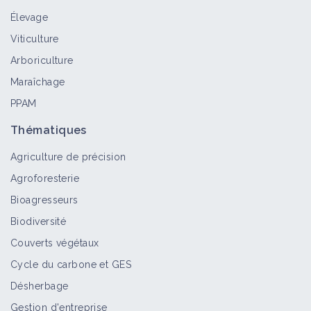
Élevage
Ail des vignes
Viticulture
Bioagresseur
Arboriculture
Maraîchage
PPAM
Ail à nombreuses têtes ou Poireau
des vignes
Thématiques
Bioagresseur
Agriculture de précision
Agroforesterie
Maîtriser l'enherbement en vigne
Bioagresseurs
grâce au rotavator inter-rang
Biodiversité
Retour d'expérience
Couverts végétaux
Cycle du carbone et GES
Adventices pluriannuelles
Désherbage
Bioagresseur
Gestion d'entreprise