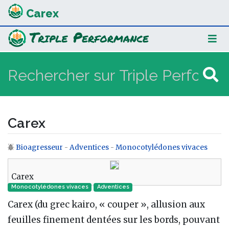
Carex
Carex
Bioagresseur
-
Adventices
-
Monocotylédones vivaces
Aller à :
navigation
,
rechercher
Carex
Monocotylédones vivaces
Adventices
Carex (du grec kairo, « couper », allusion aux
feuilles finement dentées sur les bords, pouvant