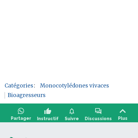
Catégories
:
Monocotylédones vivaces
Bioagresseurs
thumb_up
notifications
forum
Partager
Plus
Instructif
Suivre
Discussions
Poser une question, partager un retour :