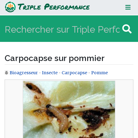
Carpocapse sur pommier
Carpocapse sur pommier
Bioagresseur
-
Insecte
-
Carpocapse
-
Pomme
Aller à :
navigation
,
rechercher